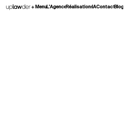
L'Agence
Réalisations
IA
Contact
Blog
Menu
L'Agence
Réalisations
IA
Contact
Blog
Louis-Jérôme Laisney
Eversheds Sutherland