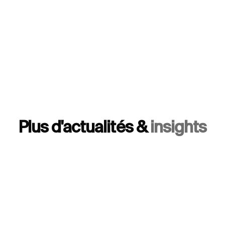
cette obligation, certaines législations
nationales la conservent.
Coût d'inscription
: Il existe une grande
variabilité dans les coûts d'inscription au
registre du commerce et du crédit immobilier
entre les différents États.
Plus d'actualités &
insights