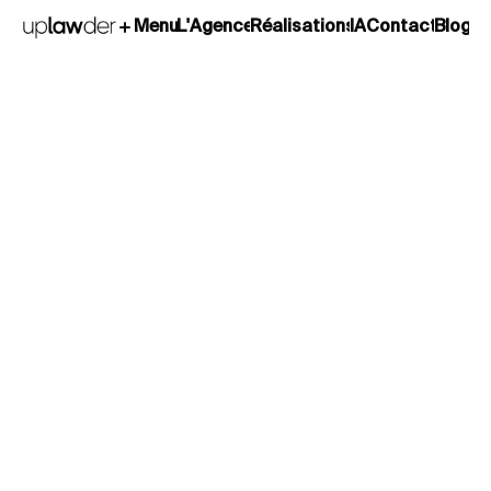
L'Agence
Réalisations
IA
Contact
Blog
Menu
L'Agence
Réalisations
IA
Contact
Blog
Victoire Guiraud
Responsable juridique secteur ferroviaire au sein de
l'ART (Autorité de Régulation des Transports)