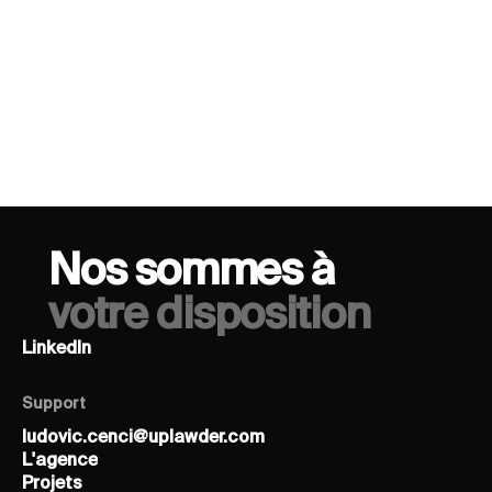
Droit social
Laurent Carrié (DDG)
Conversation Series · invités Uplawder
08/12/2025
Nos sommes à
votre disposition
LinkedIn
LinkedIn
Support
ludovic.cenci@uplawder.com
ludovic.cenci@uplawder.com
L'agence
L'agence
Projets