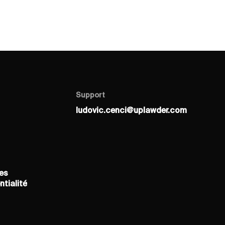
Support
ludovic.cenci@uplawder.com
ludovic.cenci@uplawder.com
es
es
ntialité
ntialité