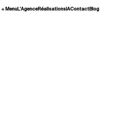
L'Agence
Réalisations
IA
Contact
Blog
Menu
L'Agence
Réalisations
IA
Contact
Blog
cialiste des assurances et associé du Cabinet ENTHEMIS