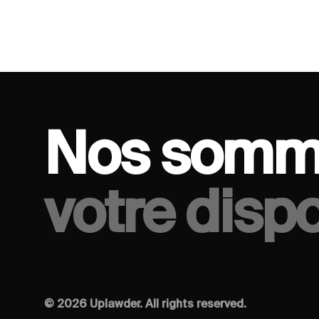
08/12/2
Conversation Series · invités Uplawder
Nos somm
votre dispo
© 2026 Uplawder. All rights reserved.