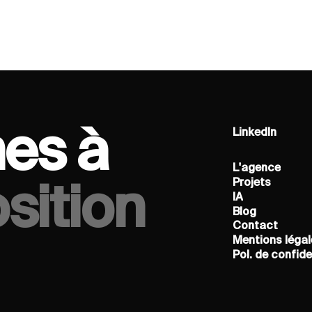
025
es à
LinkedIn
LinkedIn
L'agence
L'agence
Projets
sition
Projets
IA
IA
Blog
Blog
Contact
Contact
Mentions légal
Mentions légal
Pol. de confide
Pol. de confide